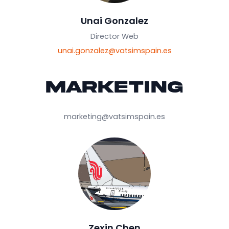
Asistente de Eventos
izan.sabater@vatsimspain.es
Web
webmaster@vatsimspain.es
Unai Gonzalez