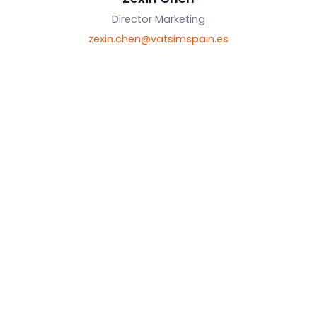
Director Web
unai.gonzalez@vatsimspain.es
Marketing
marketing@vatsimspain.es
Zexin Chen