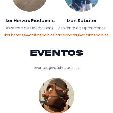
Ventura Perez Garcia
Responsable de Documentación
ventura.perez@vatsimspain.es
Iker Hervas Riudavets
Izan Sabater
Asistente de Operaciones
Asistente de Operacion
iker.hervas@vatsimspain.es
izan.sabater@vatsimspai