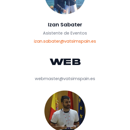
Jose Carlos Caro Davalos
Director Eventos Adjunto
jose.carlos.caro@vatsimspain.es
Izan Sabater